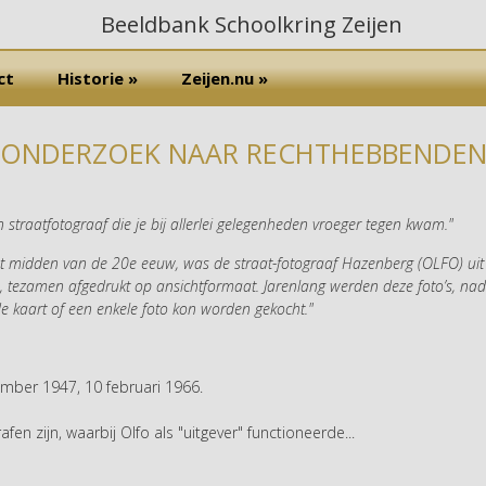
ct
Historie »
Zeijen.nu »
ONDERZOEK NAAR RECHTHEBBENDE
straatfotograaf die je bij allerlei gelegenheden vroeger tegen kwam."
et midden van de 20e eeuw, was de straat-fotograaf Hazenberg (OLFO) uit
m, tezamen afgedrukt op ansichtformaat. Jarenlang werden deze foto’s, nad
 kaart of een enkele foto kon worden gekocht."
ember 1947, 10 februari 1966.
n zijn, waarbij Olfo als "uitgever" functioneerde...