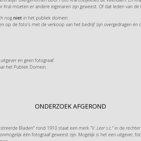
ral moeten er andere eigenaren zijn geweest. Of dat leden van de f
ich nog
niet
in het publiek domein.
hten op de foto's met de verkoop van het bedrijf zijn overgedragen én d
n uitgever en geen fotograaf.
naar het Publiek Domein.
ONDERZOEK AFGEROND
lustreerde Bladen" rond 1910 staat een merk
"V. Leer s.c."
in de rechter
mogelijk één fotograaf geweest zijn. Mogelijk is het een uitgever, fotob