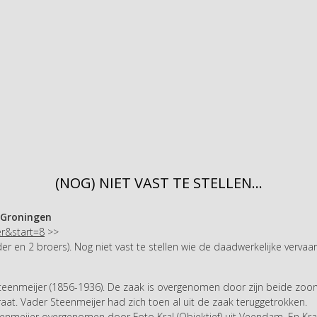
(NOG) NIET VAST TE STELLEN...
 Groningen
er&start=8
>>
 en 2 broers). Nog niet vast te stellen wie de daadwerkelijke vervaardig
teenmeijer (1856-1936). De zaak is overgenomen door zijn beide zoon
raat. Vader Steenmeijer had zich toen al uit de zaak teruggetrokken.
eenmeijer overgenomen door Foto Kral (Objektief) uit Veendam. En Kral 