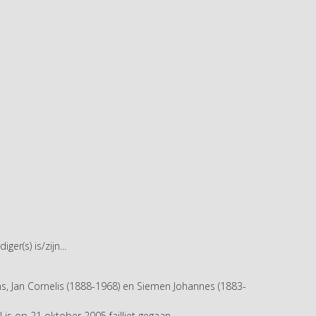
er(s) is/zijn...
s, Jan Cornelis (1888-1968) en Siemen Johannes (1883-
is op 21 oktober 2005 failliet gegaan...