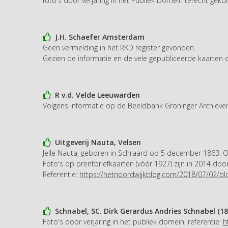
foto's door verjaring in het Publiek Domein terecht geko
J.H. Schaefer Amsterdam
Geen vermelding in het RKD register gevonden.
Gezien de informatie en de vele gepubliceerde kaarten
R v.d. Velde Leeuwarden
Volgens informatie op de Beeldbank Groninger Archieven 
Uitgeverij Nauta, Velsen
Jelle Nauta, geboren in Schraard op 5 december 1863. 
Foto's op prentbriefkaarten (vóór 1927) zijn in 2014 doo
Referentie:
https://hetnoordwijkblog.com/2018/07/02/bl
Schnabel, SC. Dirk Gerardus Andries Schnabel (18
Foto's door verjaring in het publiek domein, referentie:
h