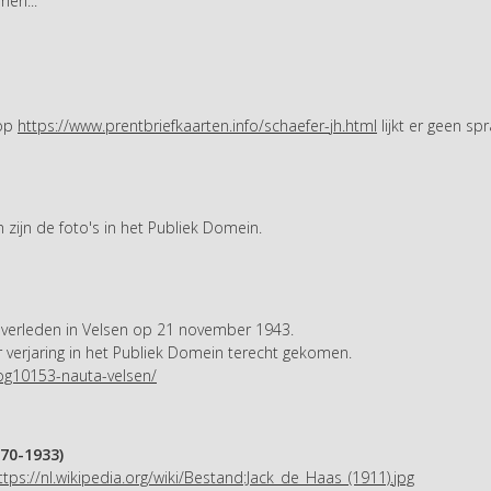
men...
 op
https://www.prentbriefkaarten.info/schaefer-jh.html
lijkt er geen sp
zijn de foto's in het Publiek Domein.
Overleden in Velsen op 21 november 1943.
r verjaring in het Publiek Domein terecht gekomen.
og10153-nauta-velsen/
70-1933)
ttps://nl.wikipedia.org/wiki/Bestand:Jack_de_Haas_(1911).jpg