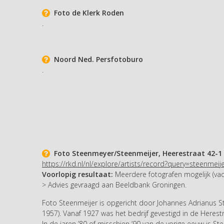
Foto de Klerk Roden
.
Noord Ned. Persfotoburo
.
Foto Steenmeyer/Steenmeijer, Heerestraat 42-1
https://rkd.nl/nl/explore/artists/record?query=steenmeij
Voorlopig resultaat:
Meerdere fotografen mogelijk (vader
> Advies gevraagd aan Beeldbank Groningen.
Foto Steenmeijer is opgericht door Johannes Adrianus S
1957). Vanaf 1927 was het bedrijf gevestigd in de Herest
In de jaren ’80 of misschien ’90 van de vorige eeuw is St