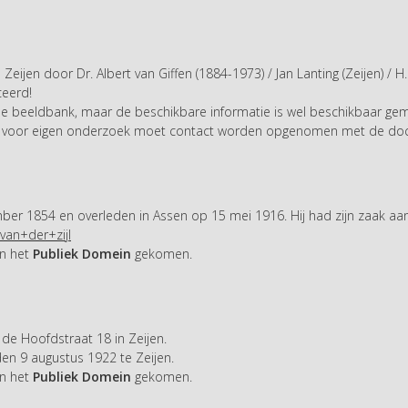
Zeijen door Dr. Albert van Giffen (1884-1973) / Jan Lanting (Zeijen) /
eerd!
n de beeldbank, maar de beschikbare informatie is wel beschikbaar 
n voor eigen onderzoek moet contact worden opgenomen met de docum
er 1854 en overleden in Assen op 15 mei 1916. Hij had zijn zaak aan
van+der+zijl
in het
Publiek Domein
gekomen.
de Hoofdstraat 18 in Zeijen.
n 9 augustus 1922 te Zeijen.
in het
Publiek Domein
gekomen.