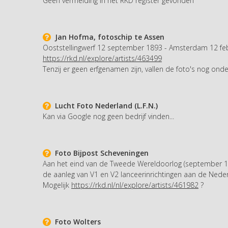
Géén vermelding in het RKD register gevonden
Jan Hofma, fotoschip te Assen
Ooststellingwerf 12 september 1893 - Amsterdam 12 fe
https://rkd.nl/explore/artists/463499
Tenzij er geen erfgenamen zijn, vallen de foto's nog onde
Lucht Foto Nederland (L.F.N.)
Kan via Google nog geen bedrijf vinden...
Foto Bijpost Scheveningen
Aan het eind van de Tweede Wereldoorlog (september 194
de aanleg van V1 en V2 lanceerinrichtingen aan de Nederl
Mogelijk
https://rkd.nl/nl/explore/artists/461982
?
Foto Wolters