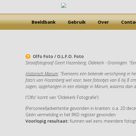
Beeldbank
Gebruik
Over
Conta
Olfo Foto / O.L.F.O. Foto
Straatfotograaf Geert Hazenberg, Oldekerk - Groningen. "Een 
Historisch Marum
: "Eveneens een bekende verschijning in h
foto’s van Hazenberg wel voor, twee fotootjes van 6 bij 8 c
zagen, opgehangen in een etalage in Marum, waarna dan de
('Olfo' komt van 'Oldekerk Fotografie')
(Personeel)advertentie gevonden in kranten: o.a. 20 dec
Géén vermelding in het RKD register gevonden
Voorlopig resultaat:
Kunnen wel eens meerdere fotografe