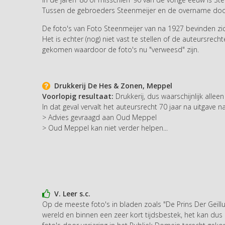
Tussen de gebroeders Steenmeijer en de overname door K
De foto's van Foto Steenmeijer van na 1927 bevinden z
Het is echter (nog) niet vast te stellen of de auteursrec
gekomen waardoor de foto's nu "verweesd" zijn.
Drukkerij De Hes & Zonen, Meppel
Voorlopig resultaat:
Drukkerij, dus waarschijnlijk allee
In dat geval vervalt het auteursrecht 70 jaar na uitgave 
> Advies gevraagd aan Oud Meppel
> Oud Meppel kan niet verder helpen...
V. Leer s.c.
Op de meeste foto's in bladen zoals "De Prins Der Geïl
wereld en binnen een zeer kort tijdsbestek, het kan dus on