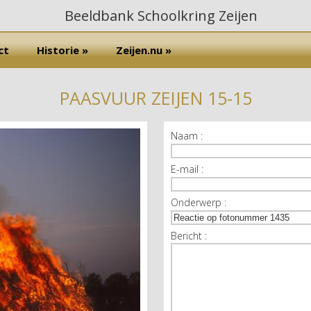
ct
Historie »
Zeijen.nu »
PAASVUUR ZEIJEN 15-15
Naam :
E-mail :
Onderwerp :
Bericht :