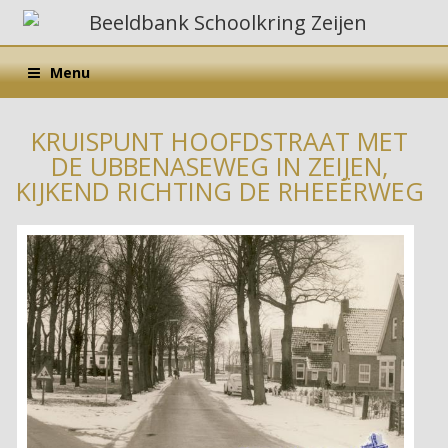
Menu
KRUISPUNT HOOFDSTRAAT MET
DE UBBENASEWEG IN ZEIJEN,
KIJKEND RICHTING DE RHEEËRWEG