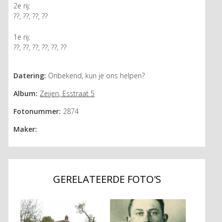
2e rij:
??, ??, ??, ??
1e rij:
??, ??, ??, ??, ??, ??
Datering:
Onbekend, kun je ons helpen?
Album:
Zeijen, Esstraat 5
Fotonummer:
2874
Maker:
GERELATEERDE FOTO'S