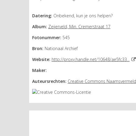
Datering:
Onbekend, kun je ons helpen?
Album:
Zeijerveld, Min. Cremerstraat 17
Fotonummer:
545
Bron:
Nationaal Archief
Website:
http://proxy.handle.net/10648/ae5fc33...
Maker:
Auteursrechten:
Creative Commons Naamsvermelding