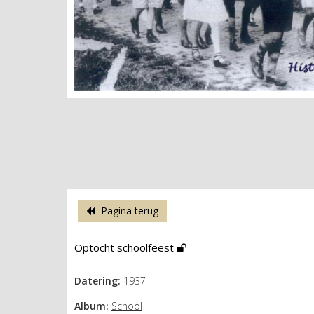
Pagina terug
Optocht schoolfeest
Datering:
1937
Album:
School