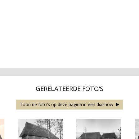
GERELATEERDE FOTO'S
Toon de foto's op deze pagina in een diashow